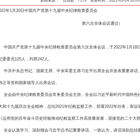
新闻来源： 点击数：7176 更新时间：2022-03-24 10:0
022年1月20日中国共产党第十九届中央纪律检查委员会
第六次全体会议通过）
中国共产党第十九届中央纪律检查委员会第六次全体会议，于2022年1月18
纪委委员125人，列席242人。
中共中央总书记、国家主席、中央军委主席习近平出席全会并发表重要讲话
韩正等党和国家领导人出席会议。
全会由中央纪律检查委员会常务委员会主持。全会以习近平新时代中国特色
大和十九届历次全会精神，总结2021年纪检监察工作，部署2022年任务，审
《运用党的百年奋斗历史经验推动纪检监察工作高质量发展，迎接党的二十大
全会认真学习、深刻领会习近平总书记重要讲话。一致认为，讲话深刻总结