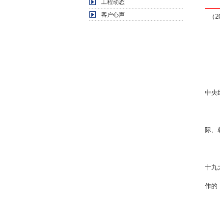
工程动态
客户心声
（2
中央
际、
十九
作的