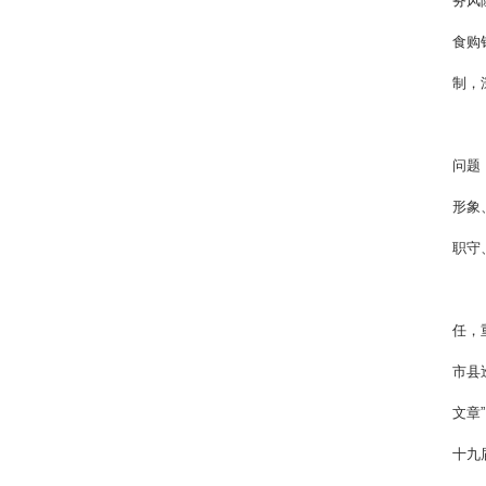
务风
食购
制，
问题
形象
职守
任，
市县
文章
十九