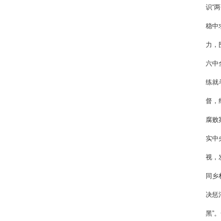
识“
稳中
力，
六中
练就
督，
腐败
实中
视，
同乡
决惩
黑”