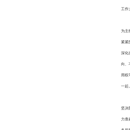
工作
为主
紧紧
深化
向、
用权
一起
坚决
力查