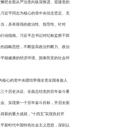
不懈把全面从严治党向纵深推进、迎接党的
以习近平同志为核心的党中央信念坚定、无
担当，具有很强的政治性、指导性、针对
的行动指南。习近平总书记对纪检监察干部
命的战略思想，不断提高政治判断力、政治
持平稳健康的经济环境、国泰民安的社会环
志为核心的党中央团结带领全党全国各族人
第三个历史决议、全面总结党的百年奋斗重
社会、实现第一个百年奋斗目标，开启全面
得新的重大成就，“十四五”实现良好开
近平新时代中国特色社会主义思想，深刻认