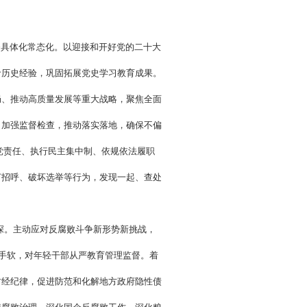
督具体化常态化。以迎接和开好党的二十大
命历史经验，巩固拓展党史学习教育成果。
局、推动高质量发展等重大战略，聚焦全面
，加强监督检查，推动落实落地，确保不偏
治党责任、执行民主集中制、依规依法履职
打招呼、破坏选举等行为，发现一起、查处
深。主动应对反腐败斗争新形势新挑战，
不手软，对年轻干部从严教育管理监督。着
财经纪律，促进防范和化解地方政府隐性债