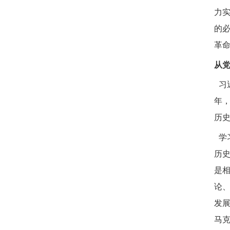
力
的
革
从
习
年
历
学
历
是
论
发
马