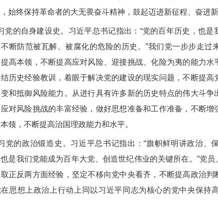
脉，始终保持革命者的大无畏奋斗精神，鼓起迈进新征程、奋进
习党的自身建设史。习近平总书记指出：“党的百年历史，也是
、不断防范被瓦解、被腐化的危险的历史。”我们党一步步走过
、提高本领，不断提高应对风险、迎接挑战、化险为夷的能力水
总结历史经验教训，着眼于解决党的建设的现实问题，不断提高
防变和抵御风险能力。从进行具有许多新的历史特点的伟大斗争
功应对风险挑战的丰富经验，做好思想准备和工作准备，不断增
争本领，不断提高治国理政能力和水平。
习党的政治锻造史。习近平总书记指出：“旗帜鲜明讲政治、
，也是我们党能成为百年大党、创造世纪伟业的关键所在。”党员
汲取正反两方面经验，坚定不移向党中央看齐，不断提高政治判
觉在思想上政治上行动上同以习近平同志为核心的党中央保持
。