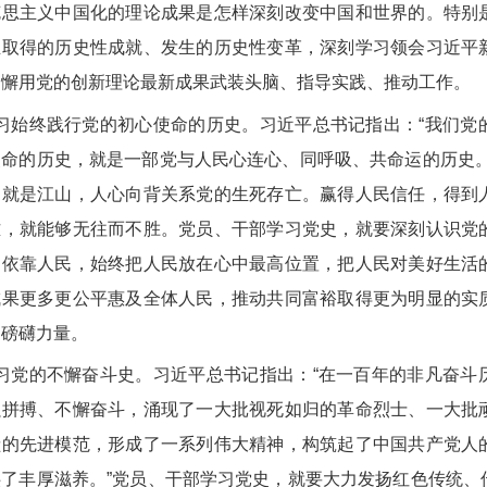
克思主义中国化的理论成果是怎样深刻改变中国和世界的。特别
业取得的历史性成就、发生的历史性变革，深刻学习领会习近平
不懈用党的创新理论最新成果武装头脑、指导实践、推动工作。
习始终践行党的初心使命的历史。习近平总书记指出：“我们党
使命的历史，就是一部党与人民心连心、同呼吸、共命运的历史。
民就是江山，人心向背关系党的生死存亡。赢得人民信任，得到
难，就能够无往而不胜。党员、干部学习党史，就要深刻认识党
切依靠人民，始终把人民放在心中最高位置，把人民对美好生活
成果更多更公平惠及全体人民，推动共同富裕取得更为明显的实
的磅礴力量。
习党的不懈奋斗史。习近平总书记指出：“在一百年的非凡奋斗
强拼搏、不懈奋斗，涌现了一大批视死如归的革命烈士、一大批
献的先进模范，形成了一系列伟大精神，构筑起了中国共产党人
供了丰厚滋养。”党员、干部学习党史，就要大力发扬红色传统、