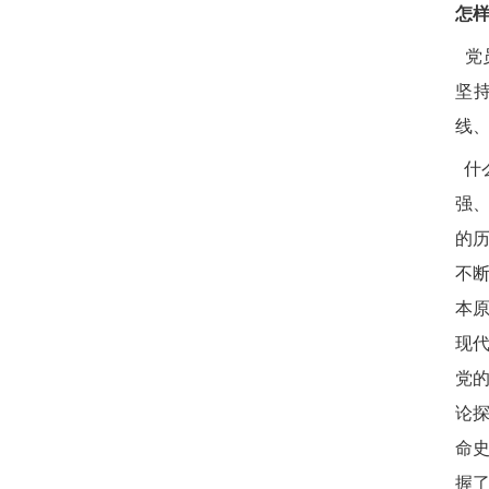
怎
党
坚
线
什
强
的
不
本
现
党
论
命
握