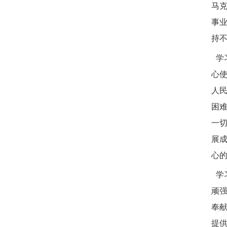
马
事
持
学
心
人
困
一
展
心
学
顽
奉
提