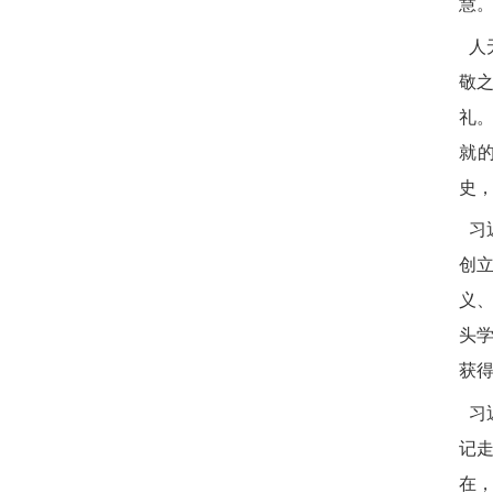
慧
人
敬
礼
就
史
习
创
义
头
获
习
记
在