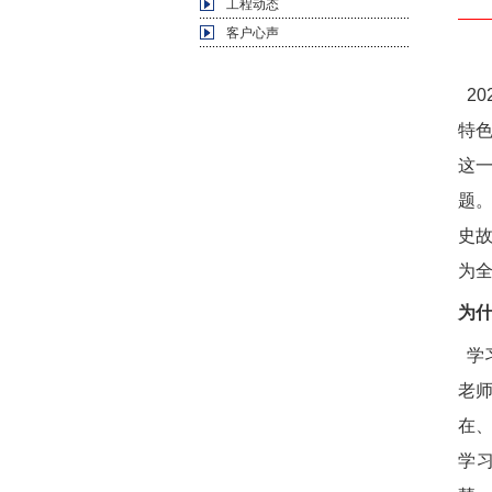
工程动态
客户心声
20
特
这
题
史
为
为
学
老
在
学