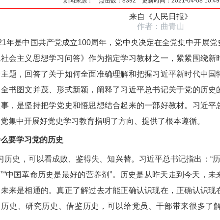
新闻来源： 点击数：8392 更新时间：2021-04-08 10:4
来自《
人民日报
》
作者：曲青山
21年是中国共产党成立100周年，党中央决定在全党集中开展
色社会主义思想学习问答》作为指定学习教材之一，紧紧围绕新
一主题，回答了关于如何全面准确理解和把握习近平新时代中国
。全书图文并茂、形式新颖，阐释了习近平总书记关于党的历史
故事，是坚持把学党史和悟思想结合起来的一部好教材。习近平
全党集中开展好党史学习教育指明了方向、提供了根本遵循。
什么要学习党的历史
习历史，可以看成败、鉴得失、知兴替。习近平总书记指出：“历
师”“中国革命历史是最好的营养剂”。历史是从昨天走到今天，
、未来是相通的。真正了解过去才能正确认识现在，正确认识现
习历史、研究历史、借鉴历史，可以给党员、干部带来很多了