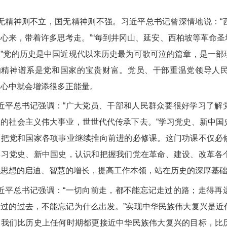
。
无精神则不立，国无精神则不强。习近平总书记曾深情地说：“
之心来，带着许多思考走。”“每到井冈山、延安、西柏坡等革命
。”党的历史是中国近现代以来历史最为可歌可泣的篇章，是一部
的精神谱系是党和国家的宝贵财富。党员、干部重温党领导人
，心中就会增添很多正能量。
近平总书记强调：“广大党员、干部和人民群众要很好学习了解
立的社会主义伟大事业，世世代代传承下去。”学习党史、新中国
、把党和国家各项事业继续推向前进的必修课。这门功课不仅必
学习党史、新中国史，认识和把握我们党在革命、建设、改革各
得思想的启迪、智慧的增长，提高工作本领，站在历史的深厚基
近平总书记强调：“一切向前走，都不能忘记走过的路；走得再
走过的过去，不能忘记为什么出发。”实现中华民族伟大复兴是近
，我们比历史上任何时期都更接近中华民族伟大复兴的目标，比